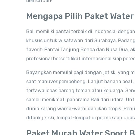
beli satuan!
Mengapa Pilih Paket Water 
Bali memiliki pantai terbaik di Indonesia, deng
khusus untuk wisatawan dari Surabaya, Padang,
favorit: Pantai Tanjung Benoa dan Nusa Dua, a
profesional bersertifikat internasional siap pe
Bayangkan memulai pagi dengan jet ski yang me
saat manuver pembohong. Lanjut banana boat, b
tertawa lepas bareng teman atau keluarga. Sensa
sambil menikmati panorama Bali dari udara. Un
dunia karang warna-warni dan ikan tropis. Penu
ditarik jetski, lompat-lompat di permukaan udara
Paket Murah Water Sport B