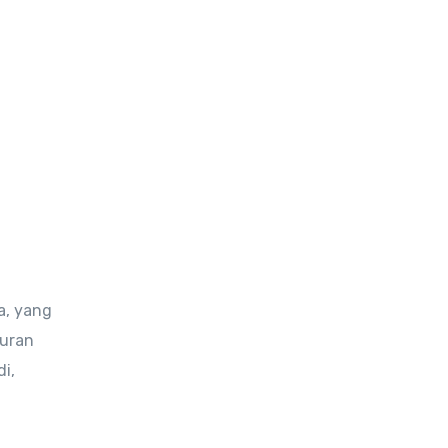
a, yang
buran
i,