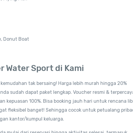
e, Donut Boat
 Water Sport di Kami
an kemudahan tak bersaing! Harga lebih murah hingga 20%
Anda sudah dapat paket lengkap. Voucher resmi & terpercay
n kepuasan 100%. Bisa booking jauh hari untuk rencana li
gat fleksibel banget! Sehingga cocok untuk petualang pribad
gan kantor/kumpul keluarga.
ulai dari reservasi hingga aktivitas selesai, termasuk