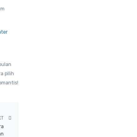
um
ater
bulan
a pilih
romantis!
XT
ra
an