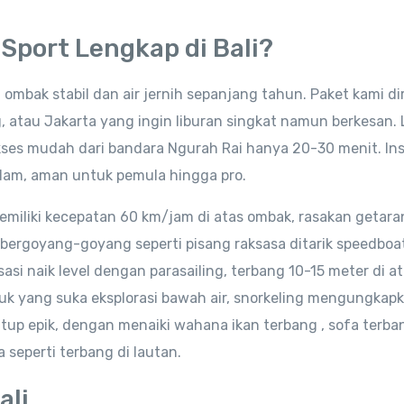
Sport Lengkap di Bali?
an ombak stabil dan air jernih sepanjang tahun. Paket kami d
 atau Jakarta yang ingin liburan singkat namun berkesan. 
kses mudah dari bandara Ngurah Rai hanya 20-30 menit. Ins
redam, aman untuk pemula hingga pro.
miliki kecepatan 60 km/jam di atas ombak, rasakan getara
ergoyang-goyang seperti pisang raksasa ditarik speedboat
si naik level dengan parasailing, terbang 10-15 meter di at
tuk yang suka eksplorasi bawah air, snorkeling mengungkap
tup epik, dengan menaiki wahana ikan terbang , sofa terba
 seperti terbang di lautan.
ali