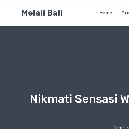
Melali Bali
Home
Pro
Nikmati Sensasi W
Home