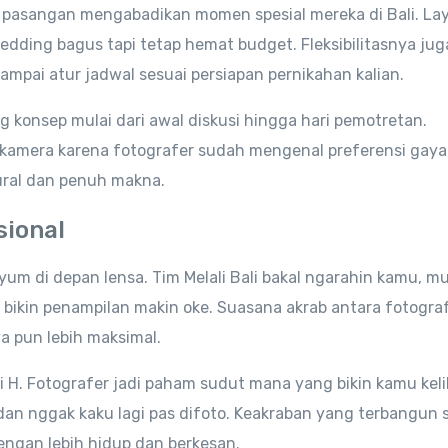
k pasangan mengabadikan momen spesial mereka di Bali. La
edding bagus tapi tetap hemat budget. Fleksibilitasnya juga
 sampai atur jadwal sesuai persiapan pernikahan kalian.
 konsep mulai dari awal diskusi hingga hari pemotretan.
 kamera karena fotografer sudah mengenal preferensi gaya
tural dan penuh makna.
sional
um di depan lensa. Tim Melali Bali bakal ngarahin kamu, mul
g bikin penampilan makin oke. Suasana akrab antara fotogra
a pun lebih maksimal.
ri H. Fotografer jadi paham sudut mana yang bikin kamu kel
dan nggak kaku lagi pas difoto. Keakraban yang terbangun 
ngan lebih hidup dan berkesan.