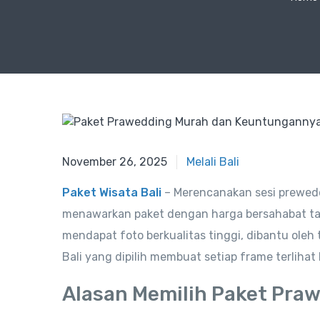
November 27, 2025
November 26, 2025
Melali Bali
Paket Wisata Bali
– Merencanakan sesi prewedd
menawarkan paket dengan harga bersahabat tan
mendapat foto berkualitas tinggi, dibantu oleh
Bali yang dipilih membuat setiap frame terlihat
Alasan Memilih Paket Praw