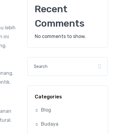
Recent
Comments
u lebih
No comments to show.
 ini
ng.
enang.
ntik.
Categories
Blog
kanan
ural.
Budaya