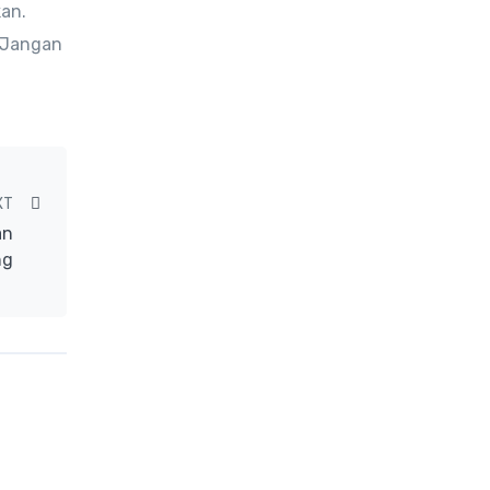
kan.
. Jangan
XT
an
ng