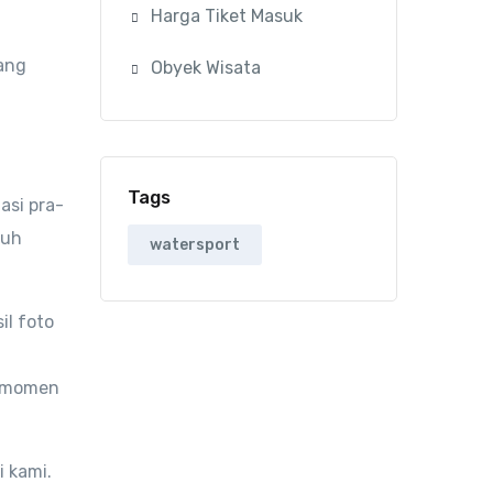
Harga Tiket Masuk
yang
Obyek Wisata
Tags
asi pra-
ruh
watersport
il foto
n momen
 kami.