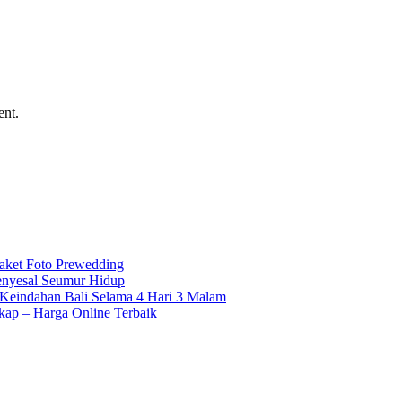
ent.
Paket Foto Prewedding
enyesal Seumur Hidup
Keindahan Bali Selama 4 Hari 3 Malam
kap – Harga Online Terbaik