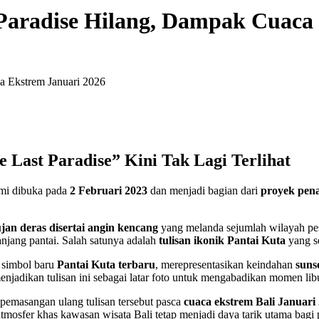
 Paradise Hilang, Dampak Cuaca
a Ekstrem Januari 2026
e Last Paradise” Kini Tak Lagi Terlihat
mi dibuka pada
2 Februari 2023
dan menjadi bagian dari
proyek pen
jan deras disertai angin kencang
yang melanda sejumlah wilayah pe
anjang pantai. Salah satunya adalah
tulisan ikonik Pantai Kuta
yang se
 simbol baru
Pantai Kuta terbaru
, merepresentasikan keindahan
suns
adikan tulisan ini sebagai latar foto untuk mengabadikan momen libu
u pemasangan ulang tulisan tersebut pasca
cuaca ekstrem Bali Januari
tmosfer khas kawasan wisata Bali tetap menjadi daya tarik utama bagi