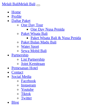
Melali Bali
Melali Bali
Home
Profile
Daftar Paket
One Day Tour
One Day Nusa Penida
Paket Wisata Bali
Paket Wisata Bali & Nusa Penida
Paket Bulan Madu Bali
Water Sport
Sewa Mobil Bali
Partnership
List Partnership
Joint Kemitraan
Pemesanan Hotel
Contact
Social Media
Facebook
Instagram
Youtube
Tiktok
Twitter
Blog