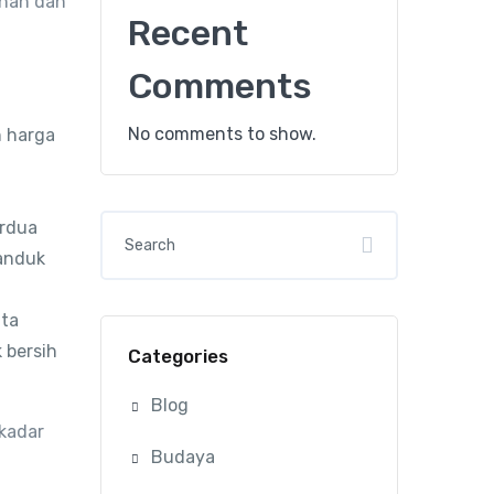
uhan dan
Recent
Comments
No comments to show.
n harga
erdua
handuk
uta
 bersih
Categories
Blog
ekadar
Budaya