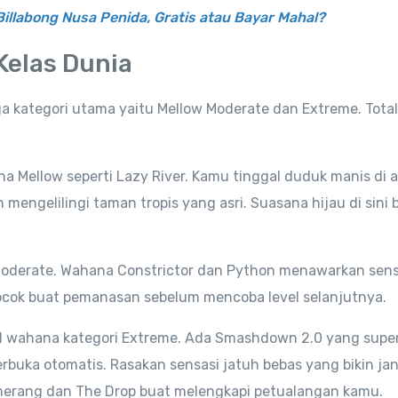
Billabong Nusa Penida, Gratis atau Bayar Mahal?
Kelas Dunia
 kategori utama yaitu Mellow Moderate dan Extreme. Total
a Mellow seperti Lazy River. Kamu tinggal duduk manis di 
engelilingi taman tropis yang asri. Suasana hijau di sini b
 Moderate. Wahana Constrictor dan Python menawarkan sens
Cocok buat pemanasan sebelum mencoba level selanjutnya.
jal wahana kategori Extreme. Ada Smashdown 2.0 yang supe
erbuka otomatis. Rasakan sensasi jatuh bebas yang bikin ja
erang dan The Drop buat melengkapi petualangan kamu.