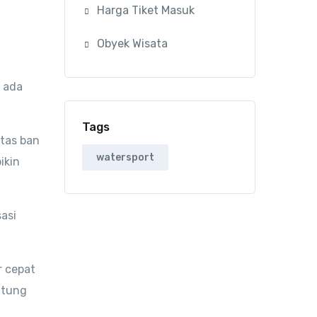
Harga Tiket Masuk
Obyek Wisata
 ada
Tags
atas ban
watersport
ikin
asi
r cepat
ntung