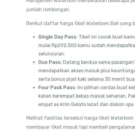
Manajemen Waterbom menawarkan beberapa jeni
jumlah rombongan.
Berikut daftar harga tiket Waterbom Bali yang be
Single Day Pass
: Tiket ini cocok buat ka
mulai Rp292.500 kamu sudah mendapatkan
seluncuran.
Duo Pass
: Datang berdua sama pasangan? 
mendapatkan akses masuk plus keuntungan
serta bonus pijat kaki selama 30 menit bu
Four Pack Pass
: Ini pilihan cerdas buat 
kalian berempat bebas masuk seharian. Pa
empat es krim Gelato lezat dan diskon spa
Melihat fasilitas tersebut harga tiket Waterbom
membayar tiket masuk tapi membeli pengalaman