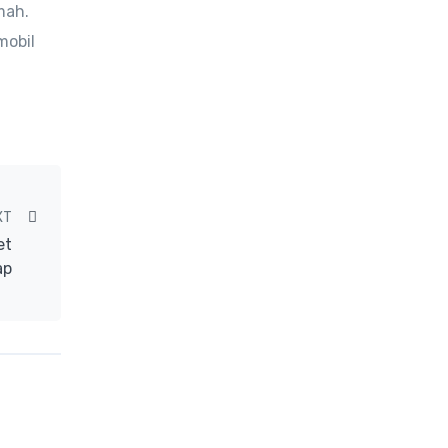
mah.
mobil
t
XT
et
ap