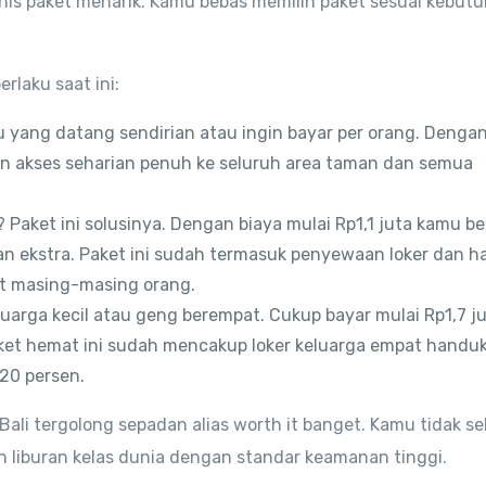
s paket menarik. Kamu bebas memilih paket sesuai kebut
rlaku saat ini:
mu yang datang sendirian atau ingin bayar per orang. Denga
 akses seharian penuh ke seluruh area taman dan semua
Paket ini solusinya. Dengan biaya mulai Rp1,1 juta kamu b
 ekstra. Paket ini sudah termasuk penyewaan loker dan 
at masing-masing orang.
keluarga kecil atau geng berempat. Cukup bayar mulai Rp1,7 j
ket hemat ini sudah mencakup loker keluarga empat handuk
 20 persen.
 Bali tergolong sepadan alias worth it banget. Kamu tidak s
 liburan kelas dunia dengan standar keamanan tinggi.