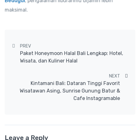
Bedugul
, pengalaman liburanmu dijamin lebih
maksimal.
Post navigation
PREV
Paket Honeymoon Halal Bali Lengkap: Hotel,
Wisata, dan Kuliner Halal
NEXT
Kintamani Bali: Dataran Tinggi Favorit
Wisatawan Asing, Sunrise Gunung Batur &
Cafe Instagramable
Leave a Reply