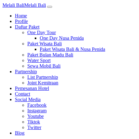
Melali Bali
Melali Bali
Home
Profile
Daftar Paket
One Day Tour
One Day Nusa Penida
Paket Wisata Bali
Paket Wisata Bali & Nusa Penida
Paket Bulan Madu Bali
Water Sport
Sewa Mobil Bali
Partnership
List Partnership
Joint Kemitraan
Pemesanan Hotel
Contact
Social Media
Facebook
Instagram
Youtube
Tiktok
Twitter
Blog