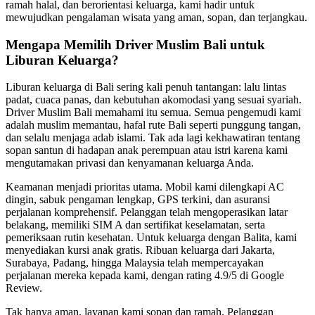
ramah halal, dan berorientasi keluarga, kami hadir untuk
mewujudkan pengalaman wisata yang aman, sopan, dan terjangkau.
Mengapa Memilih Driver Muslim Bali untuk
Liburan Keluarga?
Liburan keluarga di Bali sering kali penuh tantangan: lalu lintas
padat, cuaca panas, dan kebutuhan akomodasi yang sesuai syariah.
Driver Muslim Bali memahami itu semua. Semua pengemudi kami
adalah muslim memantau, hafal rute Bali seperti punggung tangan,
dan selalu menjaga adab islami. Tak ada lagi kekhawatiran tentang
sopan santun di hadapan anak perempuan atau istri karena kami
mengutamakan privasi dan kenyamanan keluarga Anda.
Keamanan menjadi prioritas utama. Mobil kami dilengkapi AC
dingin, sabuk pengaman lengkap, GPS terkini, dan asuransi
perjalanan komprehensif. Pelanggan telah mengoperasikan latar
belakang, memiliki SIM A dan sertifikat keselamatan, serta
pemeriksaan rutin kesehatan. Untuk keluarga dengan Balita, kami
menyediakan kursi anak gratis. Ribuan keluarga dari Jakarta,
Surabaya, Padang, hingga Malaysia telah mempercayakan
perjalanan mereka kepada kami, dengan rating 4.9/5 di Google
Review.
Tak hanya aman, layanan kami sopan dan ramah. Pelanggan