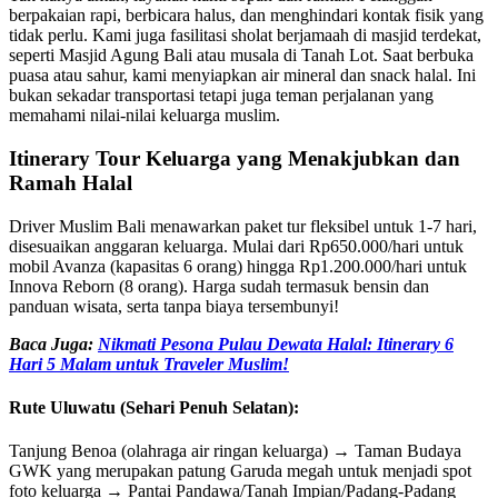
berpakaian rapi, berbicara halus, dan menghindari kontak fisik yang
tidak perlu. Kami juga fasilitasi sholat berjamaah di masjid terdekat,
seperti Masjid Agung Bali atau musala di Tanah Lot. Saat berbuka
puasa atau sahur, kami menyiapkan air mineral dan snack halal. Ini
bukan sekadar transportasi tetapi juga teman perjalanan yang
memahami nilai-nilai keluarga muslim.
Itinerary Tour Keluarga yang Menakjubkan dan
Ramah Halal
Driver Muslim Bali menawarkan paket tur fleksibel untuk 1-7 hari,
disesuaikan anggaran keluarga. Mulai dari Rp650.000/hari untuk
mobil Avanza (kapasitas 6 orang) hingga Rp1.200.000/hari untuk
Innova Reborn (8 orang). Harga sudah termasuk bensin dan
panduan wisata, serta tanpa biaya tersembunyi!
Baca Juga:
Nikmati Pesona Pulau Dewata Halal: Itinerary 6
Hari 5 Malam untuk Traveler Muslim!
Rute Uluwatu (Sehari Penuh Selatan):
Tanjung Benoa (olahraga air ringan keluarga) → Taman Budaya
GWK yang merupakan patung Garuda megah untuk menjadi spot
foto keluarga → Pantai Pandawa/Tanah Impian/Padang-Padang