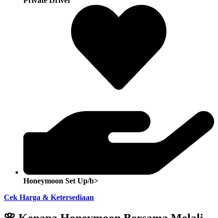
Private Driver
Honeymoon Set Up/b>
Cek Harga & Ketersediaan
🌸 Kenapa Honeymoon Bersama Melali