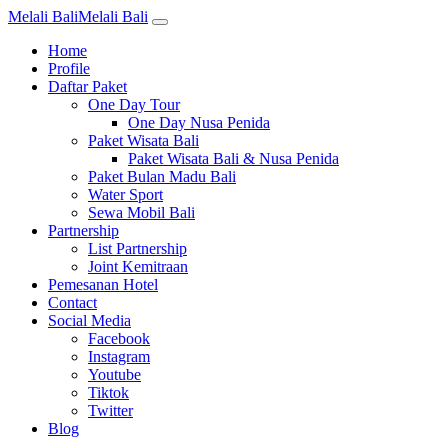
Melali Bali
Melali Bali
Home
Profile
Daftar Paket
One Day Tour
One Day Nusa Penida
Paket Wisata Bali
Paket Wisata Bali & Nusa Penida
Paket Bulan Madu Bali
Water Sport
Sewa Mobil Bali
Partnership
List Partnership
Joint Kemitraan
Pemesanan Hotel
Contact
Social Media
Facebook
Instagram
Youtube
Tiktok
Twitter
Blog